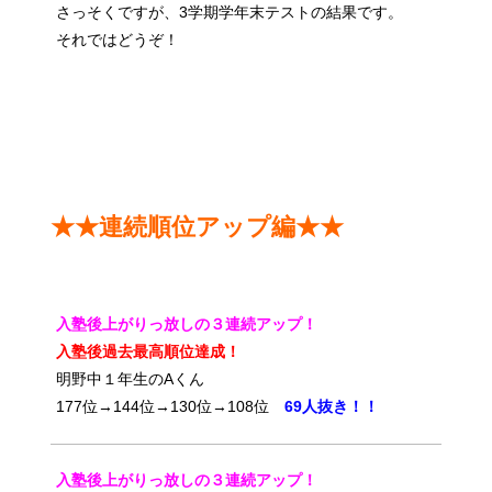
さっそくですが、3学期学年末テストの結果です。
それではどうぞ！
★★連続順位アップ編★★
入塾後上がりっ放しの３連続アップ！
入塾後過去最高順位達成！
明野中１年生のAくん
177位→144位→130位→108位
69人抜き！！
入塾後上がりっ放しの３連続アップ！