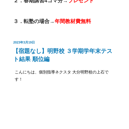
２．春期講習4コマ分→
プレゼント
３．転塾の場合→
年間教材費無料
投
2023年3月19日
【宿題なし】明野校 ３学期学年末テス
稿
日:
ト結果 順位編
こんにちは、個別指導ネクスタ 大分明野校の上石で
す！