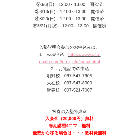
②3/6(日) 12:00～13:00
開催済
③3/13(日) 12:00～13:00
開催済
④3/20(日) 12:00～13:00
開催済
⑤3/21(月祝) 12:00～13:00
開催済
入塾説明会参加のお申込みは、
１．web申込
https://www.oita-
nexta.com/form_efo/index.html
２．お電話での申込
明野校：097-547-7905
大在校：097-547-8300
皆春校：097-521-7007
🌸春の入塾特典🌸
入会金（20,000円）無料
春期講習4コマ 無料
他塾から移る場合は・・・教材費無料