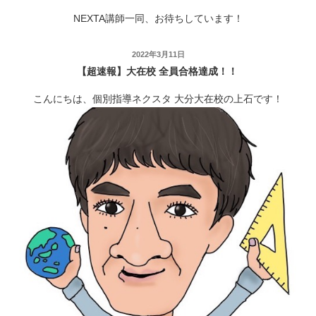
NEXTA講師一同、お待ちしています！
投
2022年3月11日
【超速報】大在校 全員合格達成！！
稿
日:
こんにちは、個別指導ネクスタ 大分大在校の上石です！