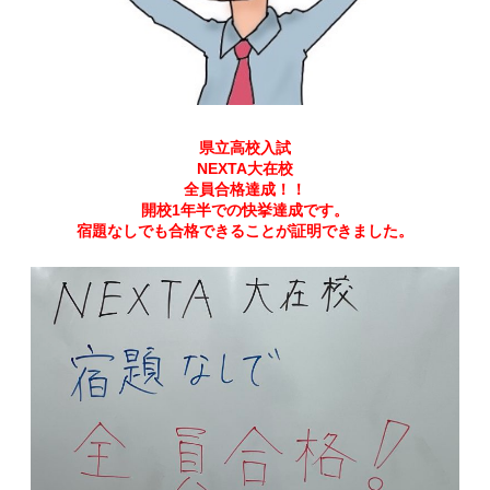
県立高校入試
NEXTA大在校
全員合格達成！！
開校1年半での快挙達成です。
宿題なしでも合格できることが証明できました。