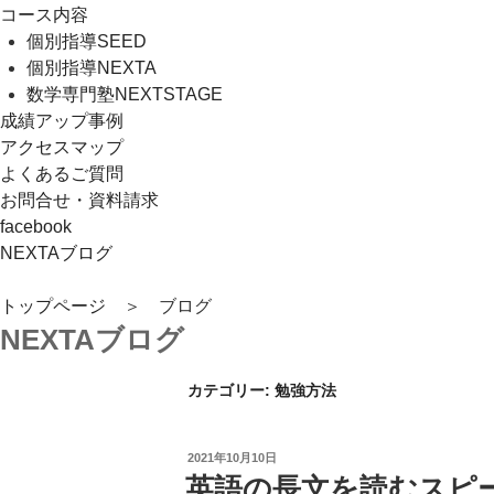
コース内容
個別指導SEED
個別指導NEXTA
数学専門塾NEXTSTAGE
成績アップ事例
アクセスマップ
よくあるご質問
お問合せ・資料請求
facebook
NEXTAブログ
トップページ
＞ ブログ
NEXTAブログ
カテゴリー: 勉強方法
投
2021年10月10日
稿
英語の長文を読むスピ
日: