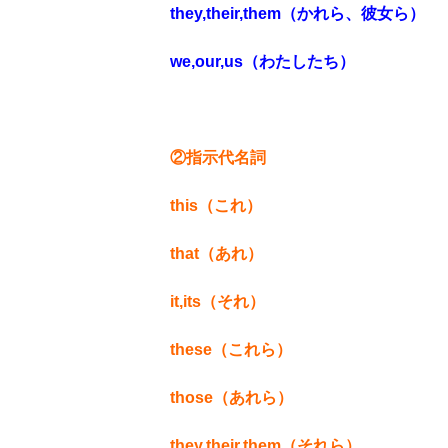
they,their,them（かれら、彼女ら）
we,our,us（わたしたち）
②指示代名詞
this（これ）
that（あれ）
it,its（それ）
these（これら）
those（あれら）
they,their,them（それら）