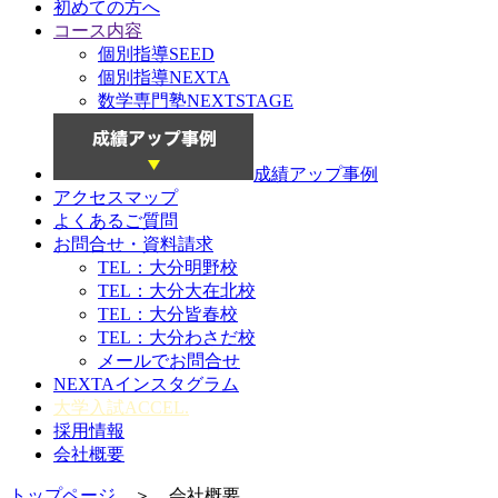
初めての方へ
コース内容
個別指導SEED
個別指導NEXTA
数学専門塾NEXTSTAGE
成績アップ事例
アクセスマップ
よくあるご質問
お問合せ・資料請求
TEL：大分明野校
TEL：大分大在北校
TEL：大分皆春校
TEL：大分わさだ校
メールでお問合せ
NEXTAインスタグラム
大学入試ACCEL.
採用情報
会社概要
トップページ
＞ 会社概要