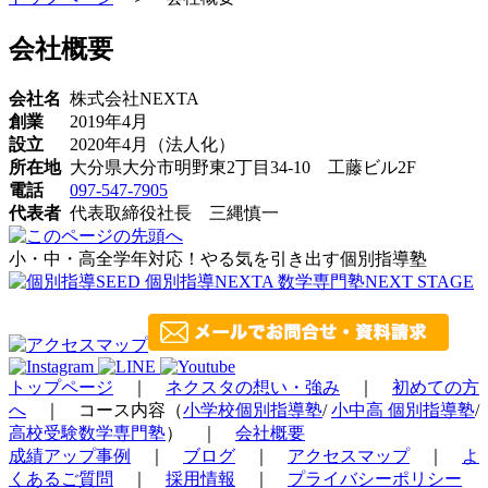
会社概要
会社名
株式会社NEXTA
創業
2019年4月
設立
2020年4月（法人化）
所在地
大分県大分市明野東2丁目34-10 工藤ビル2F
電話
097-547-7905
代表者
代表取締役社長 三縄慎一
小・中・高全学年対応！やる気を引き出す個別指導塾
トップページ
｜
ネクスタの想い・強み
｜
初めての方
へ
｜ コース内容（
小学校個別指導塾
/
小中高 個別指導塾
/
高校受験数学専門塾
） ｜
会社概要
成績アップ事例
｜
ブログ
｜
アクセスマップ
｜
よ
くあるご質問
｜
採用情報
｜
プライバシーポリシー